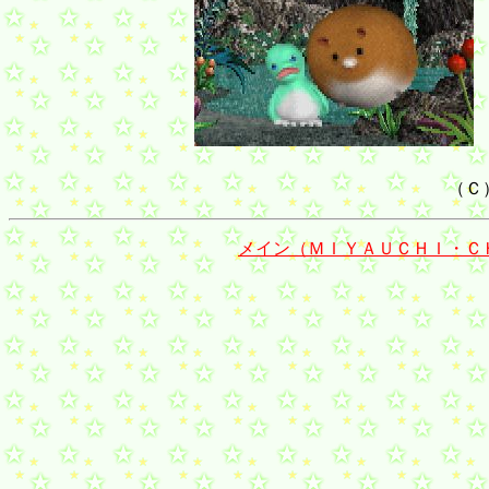
（Ｃ
メイン（ＭＩＹＡＵＣＨＩ・Ｃ