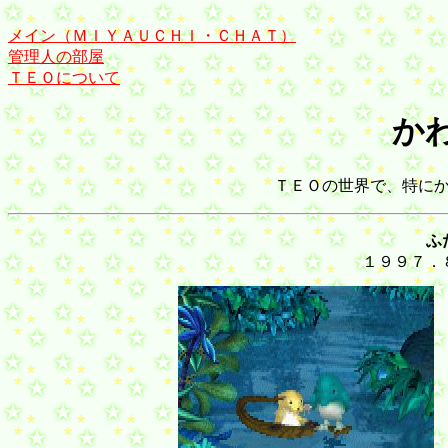
メイン（ＭＩＹＡＵＣＨＩ・ＣＨＡＴ）
管理人の部屋
ＴＥＯについて
か
ＴＥＯの世界で、特に
ふ
１９９７．