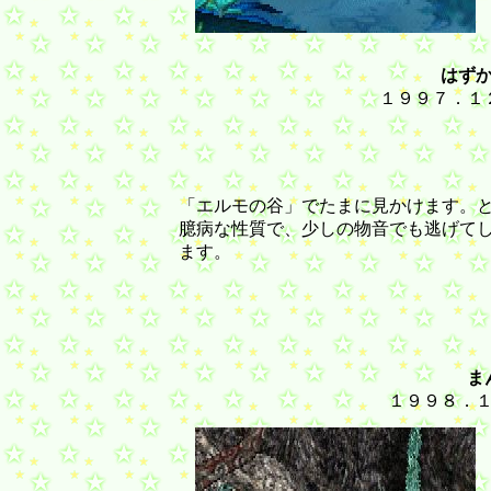
はず
１９９７．１
「エルモの谷」でたまに見かけます。
臆病な性質で、少しの物音でも逃げて
ます。
ま
１９９８．